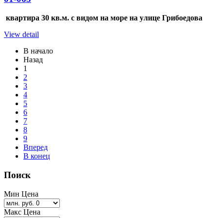
квартира 30 кв.м. с видом на море на улице Грибоедова
View detail
В начало
Назад
1
2
3
4
5
6
7
8
9
Вперед
В конец
Поиск
Мин Цена
Макс Цена